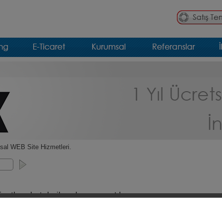
sal WEB Site Hizmetleri.
yatlarıyla teknikmalzeme.org'da.