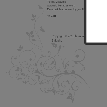
Teknik Malzeme
www.teknikmalzeme.org
Elektronik Malzemeler Uygun Fiyatlarıyla teknikmal
<< Geri
Copyright © 2013
İsim WEB
Tüm Hakları
Saklıdır.