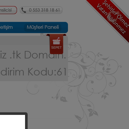
Kayıt Ol
Şifremi Unuttum !